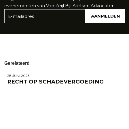
evenementen van Van Zeijl Bijl Aartsen Advocaten
AANMELDEN
Gerelateerd
28 JUNI 2023
RECHT OP SCHADEVERGOEDING
ONDER AVG
7 FEBRUARI 2022
VERERFD SMARTENGELD BETREKKEN
BIJ VASTSTELLEN OMVANG
OVERLIJDENSSCHADE?
21 OKTOBER 2021